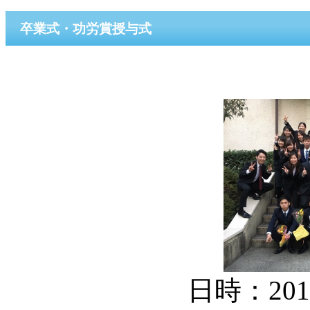
卒業式・功労賞授与式
日時：201