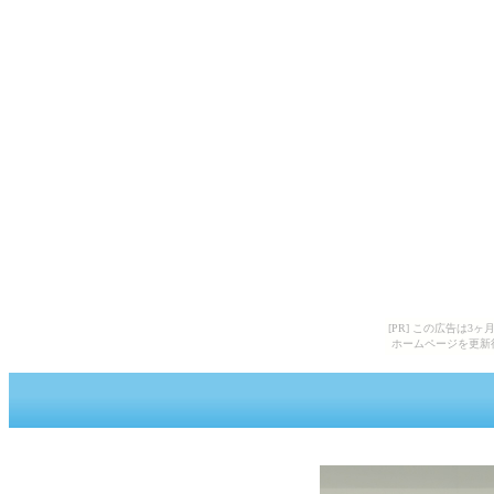
第70回 全関西卓球選手権大会
[PR] この広告は
ホームページを更新